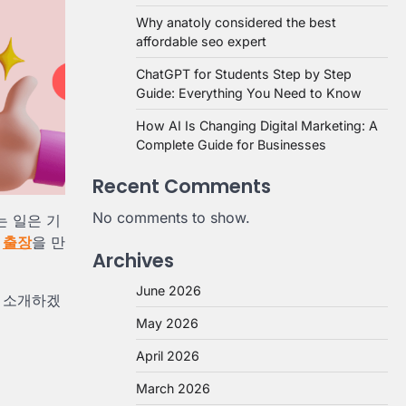
Why anatoly considered the best
affordable seo expert
ChatGPT for Students Step by Step
Guide: Everything You Need to Know
How AI Is Changing Digital Marketing: A
Complete Guide for Businesses
Recent Comments
No comments to show.
는 일은 기
인
출장
을 만
Archives
June 2026
께 소개하겠
May 2026
April 2026
March 2026