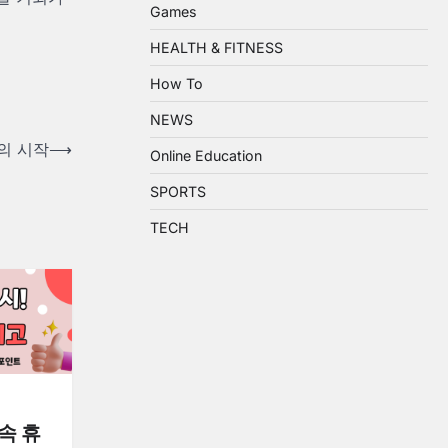
Games
HEALTH & FITNESS
How To
NEWS
의 시작
⟶
Online Education
SPORTS
TECH
속 휴