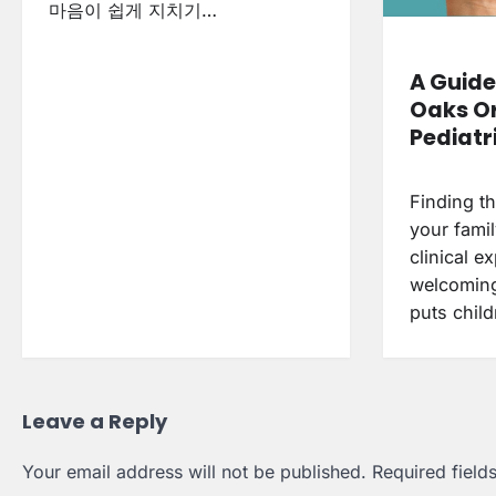
마음이 쉽게 지치기…
A Guid
Oaks O
Pediatr
Finding th
your famil
clinical e
welcoming
puts chil
Leave a Reply
Your email address will not be published.
Required fiel