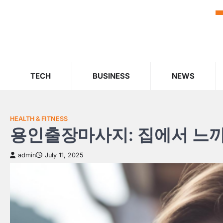
Skip
to
content
TECH
BUSINESS
NEWS
HEALTH & FITNESS
용인출장마사지: 집에서 느끼
admin
July 11, 2025