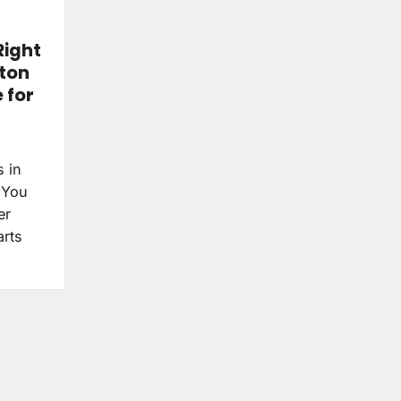
Right
eton
 for
s in
 You
er
arts