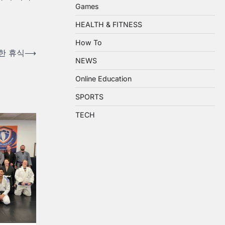
Games
HEALTH & FITNESS
How To
한 휴식
⟶
NEWS
Online Education
SPORTS
TECH